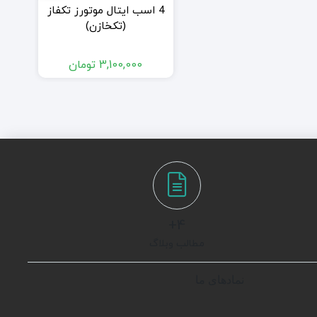
4 اسب ایتال موتورز تکفاز
(تکخازن)
3,100,000
تومان
4+
مطالب وبلاگ
نمادهای ما