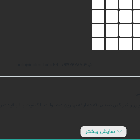
info@italmotor.ir
09192228714
تی
و
، آماده ارائه بهترین محصولات با کیفیت بالا و قیمت 
تور
گیربکس صنعتی
نمایش بیشتر