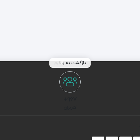
بازگشت به بالا
967+
کاربران