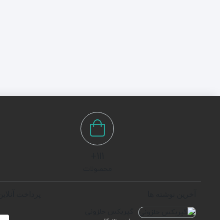
111+
محصولات
آخرین نوشته ها
پرداخت آنلاین
گیربکس حلزونی