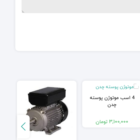
4 اسب موتوژن پوسته
5
چدن
3,100,000
تومان