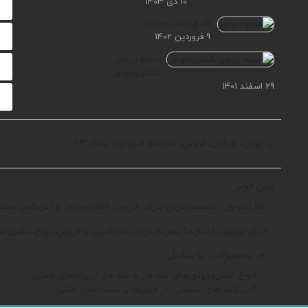
10 دی 1403
فلنچ الکتروموتور
9 فروردین 1402
سیم پیچی
الکتروموتور
29 اسفند 1401
تهران، خیابان قزوین، مجتمع امپراتور، پلاک 23
متن فوتر
ایتال موتور تخصصی‌ترین مرکز فروش الکتروموتور و گیربکس صنع
ایتال موتور با سال‌ها تجربه در زمینه تأمین و فروش انواع
الکترومو
🔹
محصولات ما شامل:
✅ انواع الکتروموتورهای تک فاز و سه فاز از برندهای معتبر
✅ گیربکس‌های صنعتی در مدل‌ها و نسبت‌های متنوع
✅ مشاوره فنی برای انتخاب بهترین گزینه متناسب با نیاز شما